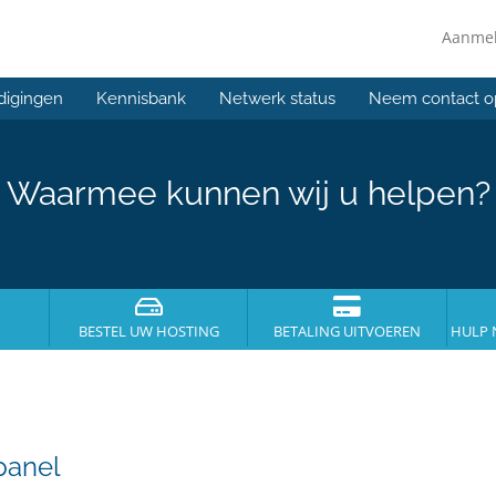
Aanme
digingen
Kennisbank
Netwerk status
Neem contact o
Waarmee kunnen wij u helpen?
BESTEL UW HOSTING
BETALING UITVOEREN
HULP 
panel