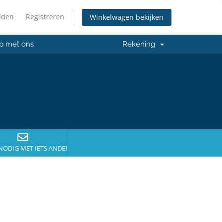
lden
Registreren
Winkelwagen bekijken
p met ons
Rekening
NODIG MET IETS ANDERS?