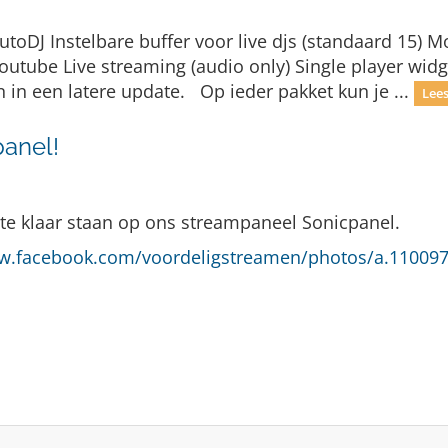
toDJ Instelbare buffer voor live djs (standaard 15) M
utube Live streaming (audio only) Single player widge
n een latere update. Op ieder pakket kun je ...
Lees
anel!
 klaar staan op ons streampaneel Sonicpanel.
ww.facebook.com/voordeligstreamen/photos/a.1100